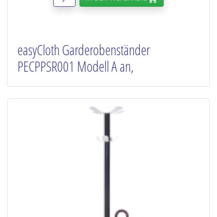
easyCloth Garderobenständer
PECPPSR001 Modell A an,