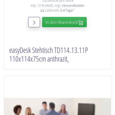
702,94 EUR pro Stück
inkl. 19 % MwSt. zzgl.
Versandkosten
Lieferzeit:
3-4 Tage
*
In den Warenkorb
easyDesk Stehtisch TD114.13.11P
110x114x75cm anthrazit,