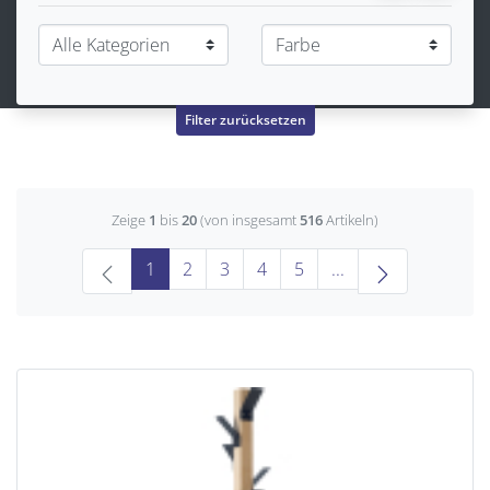
Filter zurücksetzen
Zeige
1
bis
20
(von insgesamt
516
Artikeln)
(current)
1
2
3
4
5
...