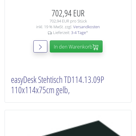
702,94 EUR
702,94 EUR pro Stück
inkl. 19 % MwSt. zzgl.
Versandkosten
Lieferzeit:
3-4 Tage
*
In den Warenkorb
easyDesk Stehtisch TD114.13.09P
110x114x75cm gelb,