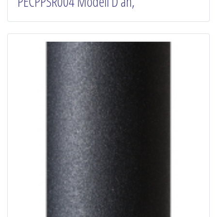
PECPPSR004 Modell D an,