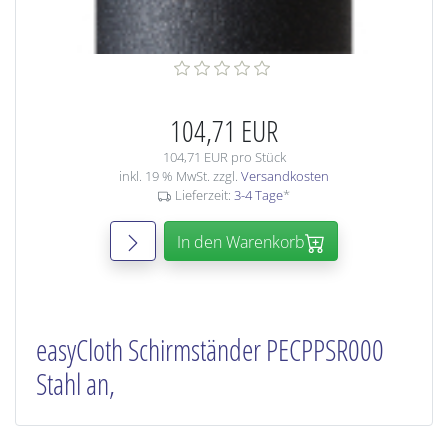
104,71 EUR
104,71 EUR pro Stück
inkl. 19 % MwSt. zzgl.
Versandkosten
Lieferzeit:
3-4 Tage
*
In den Warenkorb
easyCloth Schirmständer PECPPSR000
Stahl an,