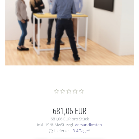
681,06 EUR
681,06 EUR pro Stück
inkl. 19 % MwSt. zzgl.
Versandkosten
Lieferzeit:
3-4 Tage
*