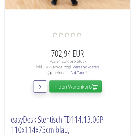
702,94 EUR
702,94 EUR pro Stück
inkl. 19 % MwSt. zzgl.
Versandkosten
Lieferzeit:
3-4 Tage
*
In den Warenkorb
easyDesk Stehtisch TD114.13.06P
110x114x75cm blau,