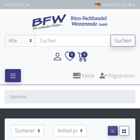
Nützliches
Deutsch / EUR
Suchen
0
0
Kasse
Registrieren
Startseite