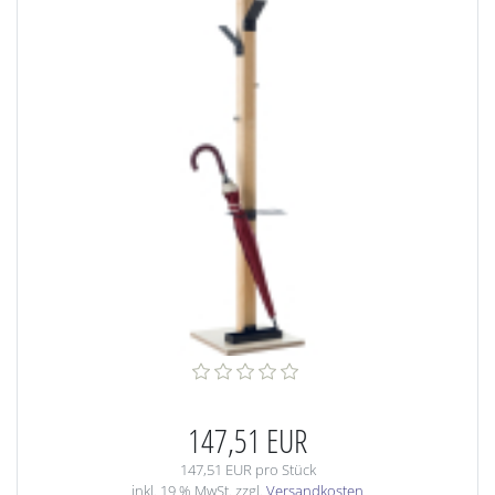
147,51 EUR
147,51 EUR pro Stück
inkl. 19 % MwSt. zzgl.
Versandkosten