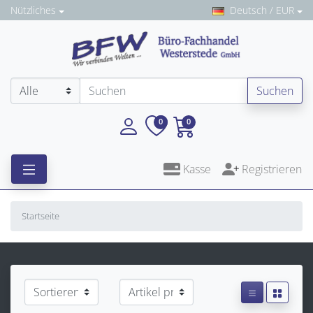
Nützliches
Deutsch / EUR
Suchen
0
0
Kasse
Registrieren
Startseite