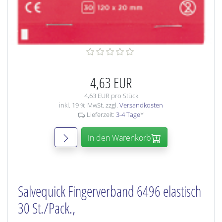
4,63 EUR
4,63 EUR pro Stück
inkl. 19 % MwSt. zzgl.
Versandkosten
Lieferzeit:
3-4 Tage
*
In den Warenkorb
Salvequick Fingerverband 6496 elastisch
30 St./Pack.,