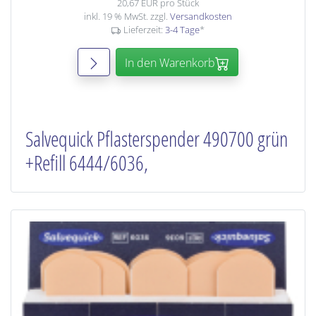
20,67 EUR pro Stück
inkl. 19 % MwSt. zzgl.
Versandkosten
Lieferzeit:
3-4 Tage
*
In den Warenkorb
Salvequick Pflasterspender 490700 grün
+Refill 6444/6036,