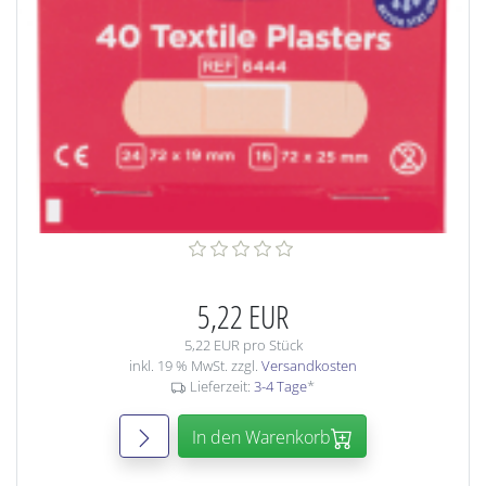
5,22 EUR
5,22 EUR pro Stück
inkl. 19 % MwSt. zzgl.
Versandkosten
Lieferzeit:
3-4 Tage
*
In den Warenkorb