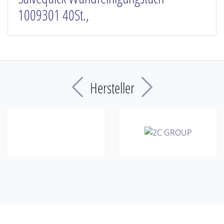
1009301 40St.,
Previous
Next
Hersteller