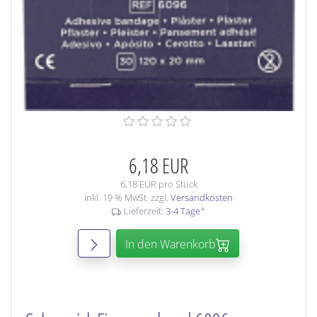
6,18 EUR
6,18 EUR pro Stück
inkl. 19 % MwSt. zzgl.
Versandkosten
Lieferzeit:
3-4 Tage
*
In den Warenkorb