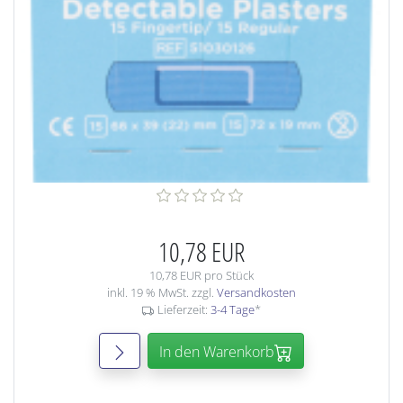
10,78 EUR
10,78 EUR pro Stück
inkl. 19 % MwSt. zzgl.
Versandkosten
Lieferzeit:
3-4 Tage
*
In den Warenkorb