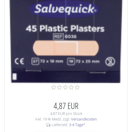
4,87 EUR
4,87 EUR pro Stück
inkl. 19 % MwSt. zzgl.
Versandkosten
Lieferzeit:
3-4 Tage
*