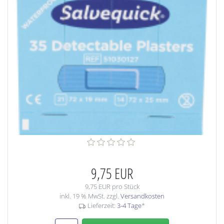
9,75 EUR
9,75 EUR pro Stück
inkl. 19 % MwSt. zzgl.
Versandkosten
Lieferzeit:
3-4 Tage
*