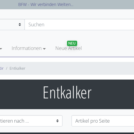
Versandkostenfreie Lieferung in Deutschland
NEU
Informationen
Neue Artikel
ör
Entkalker
Entkalker