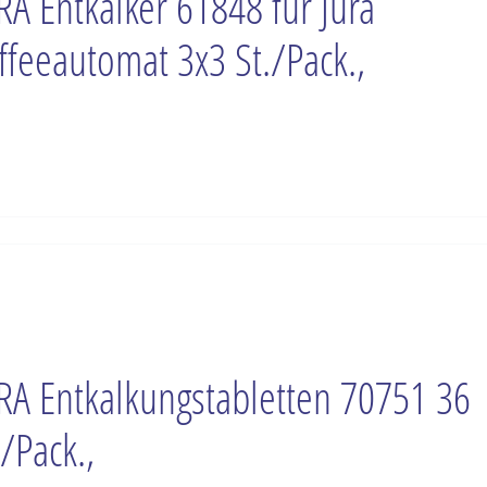
RA Entkalker 61848 für Jura
ffeeautomat 3x3 St./Pack.,
RA Entkalkungstabletten 70751 36
./Pack.,