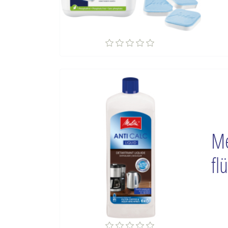
Me
fl