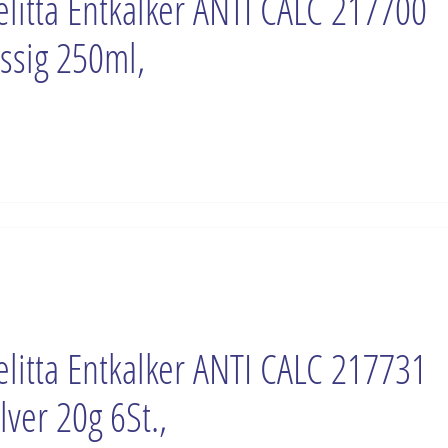
litta Entkalker ANTI CALC 217700
üssig 250ml,
litta Entkalker ANTI CALC 217731
lver 20g 6St.,