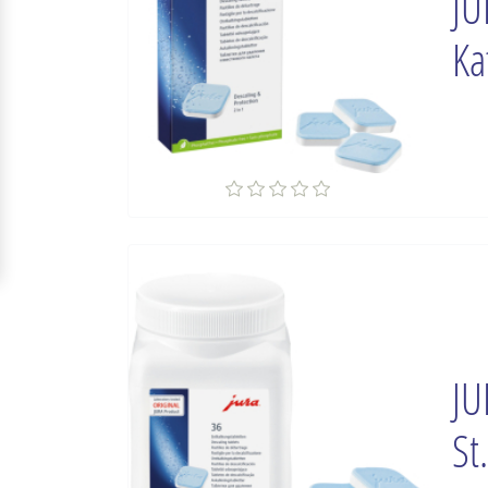
JU
Ka
JU
St