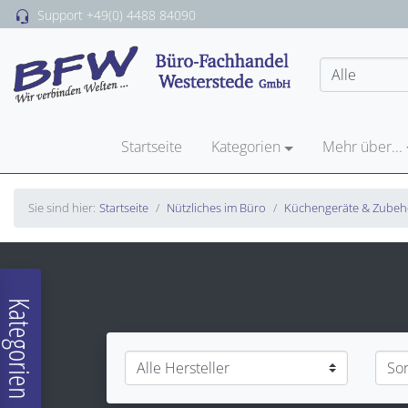
Support
+49(0) 4488 84090
Startseite
Kategorien
Mehr über...
Sie sind hier:
Startseite
Nützliches im Büro
Küchengeräte & Zubeh
Kategorien