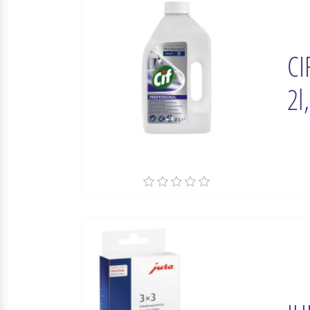
CI
2l,