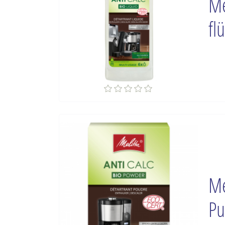
Me
fl
Me
Pu