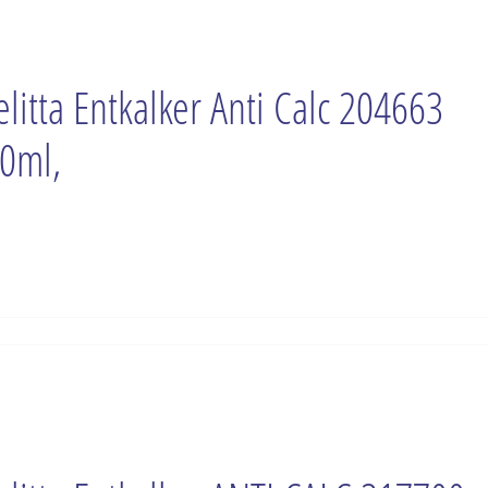
litta Entkalker Anti Calc 204663
0ml,