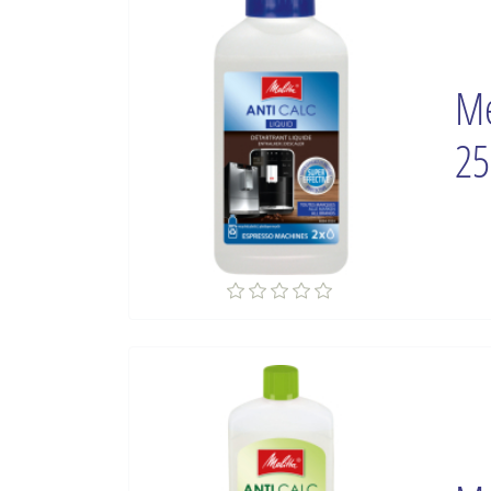
Me
25