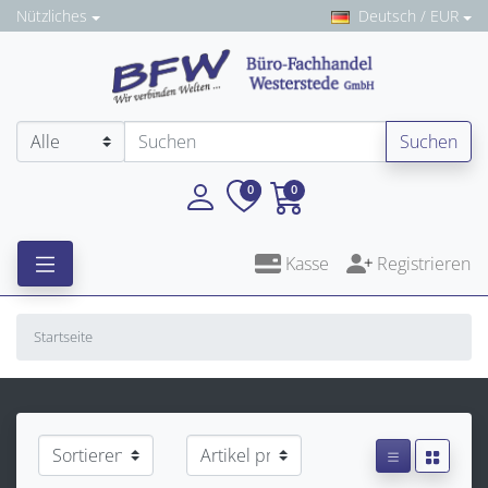
Nützliches
Deutsch / EUR
Suchen
0
0
Kasse
Registrieren
Startseite