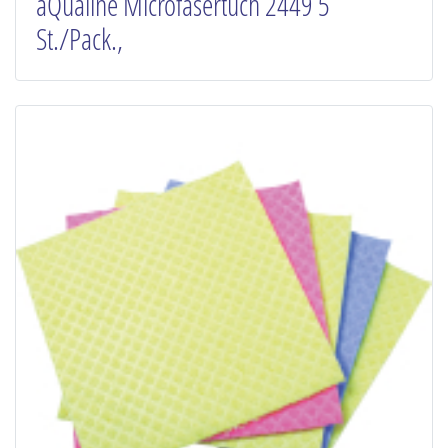
aQualine Microfasertuch 2449 5
St./Pack.,