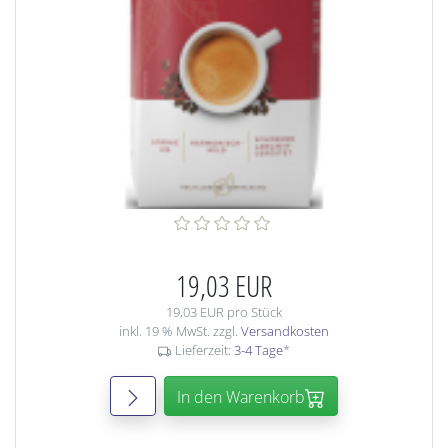
19,03 EUR
19,03 EUR pro Stück
inkl. 19 % MwSt. zzgl.
Versandkosten
Lieferzeit:
3-4 Tage
*
In den Warenkorb