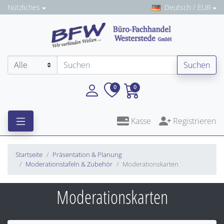
Nützliches
Deutsch / EUR
Suchen
0
0
Kasse
Registrieren
Startseite
Präsentation & Planung
Moderationstafeln & Zubehör
Moderationskarten
Moderationskarten