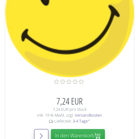
7,24 EUR
7,24 EUR pro Stück
inkl. 19 % MwSt. zzgl.
Versandkosten
Lieferzeit:
3-4 Tage
*
In den Warenkorb