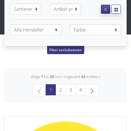
Filter zurücksetzen
Zeige
1
bis
20
(von insgesamt
63
Artikeln)
(current)
1
2
3
4