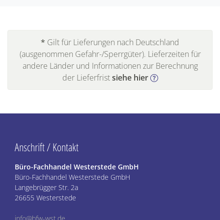
*
Gilt für Lieferungen nach Deutschland
(ausgenommen Gefahr-/Sperrgüter). Lieferzeiten für
andere Länder und Informationen zur Berechnung
der Lieferfrist
siehe hier
Anschrift / Kontakt
Büro-Fachhandel Westerstede GmbH
Büro-Fachhandel Westerstede GmbH
Langebrügger Str. 2a
26655 Westerstede
info@bfw-wst.de