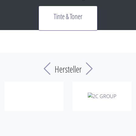
Tinte & Toner
Previous
Next
Hersteller