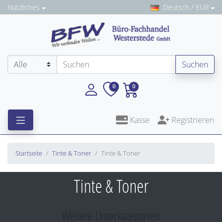
Nützliches
Deutsch / EUR
Suchen
0
0
Kasse
Registrieren
Startseite
Tinte & Toner
Tinte & Toner
Tinte & Toner
Weitere Unterkategorien