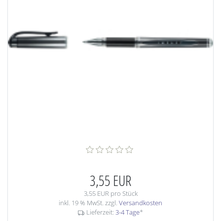
3,55 EUR
3,55 EUR pro Stück
inkl. 19 % MwSt. zzgl.
Versandkosten
Lieferzeit:
3-4 Tage
*