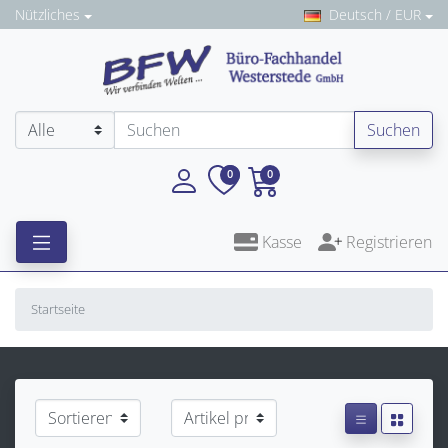
Nützliches
Deutsch / EUR
Suchen
0
0
Kasse
Registrieren
Startseite