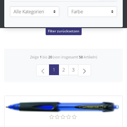
Filter zurücksetzen
Zeige
1
bis
20
(von insgesamt
58
Artikeln)
(current)
1
2
3