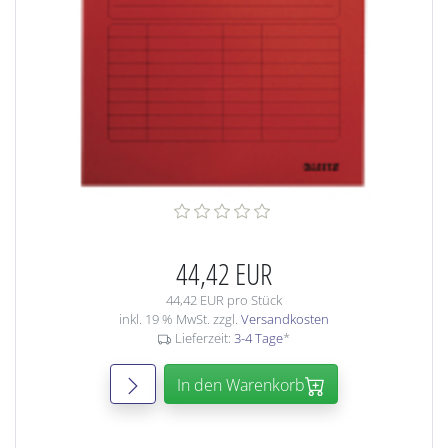
44,42 EUR
44,42 EUR pro Stück
inkl. 19 % MwSt. zzgl.
Versandkosten
Lieferzeit:
3-4 Tage
*
In den Warenkorb