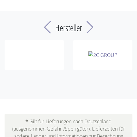
Previous
Next
Hersteller
*
Gilt für Lieferungen nach Deutschland
(ausgenommen Gefahr-/Sperrgüter). Lieferzeiten für
andere Länder und Informationen zur Berechnung