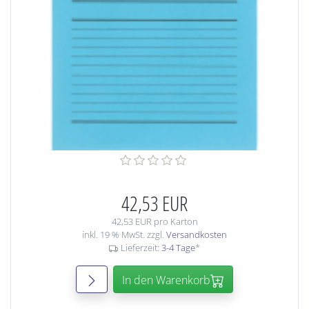
42,53 EUR
42,53 EUR pro Karton
inkl. 19 % MwSt. zzgl.
Versandkosten
Lieferzeit:
3-4 Tage
*
In den Warenkorb