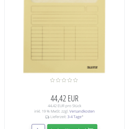
44,42 EUR
44,42 EUR pro Stück
inkl. 19 % MwSt. zzgl.
Versandkosten
Lieferzeit:
3-4 Tage
*