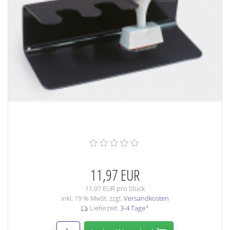
11,97 EUR
11,97 EUR pro Stück
inkl. 19 % MwSt. zzgl.
Versandkosten
Lieferzeit:
3-4 Tage
*