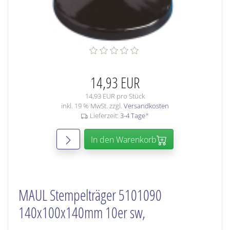
14,93 EUR
14,93 EUR pro Stück
inkl. 19 % MwSt. zzgl.
Versandkosten
Lieferzeit:
3-4 Tage
*
In den Warenkorb
MAUL Stempelträger 5101090
140x100x140mm 10er sw,