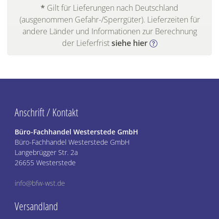
*
Gilt für Lieferungen nach Deutschland
(ausgenommen Gefahr-/Sperrgüter). Lieferzeiten für
andere Länder und Informationen zur Berechnung
der Lieferfrist
siehe hier
Anschrift / Kontakt
Büro-Fachhandel Westerstede GmbH
Büro-Fachhandel Westerstede GmbH
Langebrügger Str. 2a
26655 Westerstede
info@bfw-wst.de
Versandland