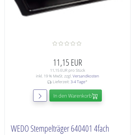
11,15 EUR
11,15 EUR pro Stück
inkl. 19 % MwSt. zzgl.
Versandkosten
Lieferzeit:
3-4 Tage
*
In den Warenkorb
WEDO Stempelträger 640401 4fach