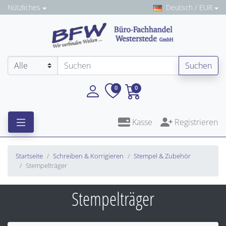
Nützliches
Deutsch / EUR
Suchen
0
0
Kasse
Registrieren
Startseite
Schreiben & Korrigieren
Stempel & Zubehör
Stempelträger
Stempelträger