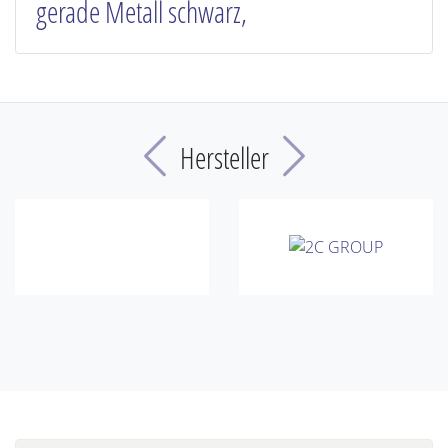
gerade Metall schwarz,
Previous
Next
Hersteller