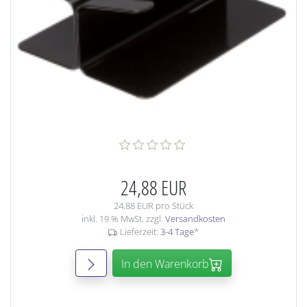
24,88 EUR
24,88 EUR pro Stück
inkl. 19 % MwSt. zzgl.
Versandkosten
Lieferzeit:
3-4 Tage
*
In den Warenkorb