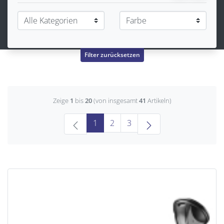
Filter zurücksetzen
Zeige
1
bis
20
(von insgesamt
41
Artikeln)
(current)
1
2
3