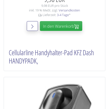
9,98 EUR pro Stück
inkl. 19 % MwSt. zzgl.
Versandkosten
Lieferzeit:
3-4 Tage
*
In den Warenkorb
Cellularline Handyhalter-Pad KFZ Dash
HANDYPADK,