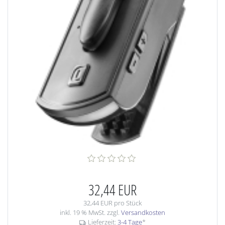
32,44 EUR
32,44 EUR pro Stück
inkl. 19 % MwSt. zzgl.
Versandkosten
Lieferzeit:
3-4 Tage
*