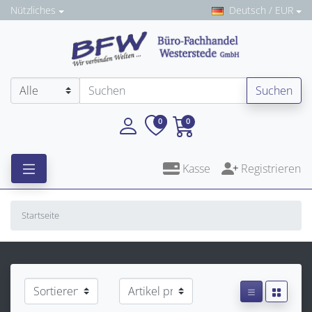
Nützliches
Deutsch / EUR
Suchen
0
0
Kasse
Registrieren
Startseite