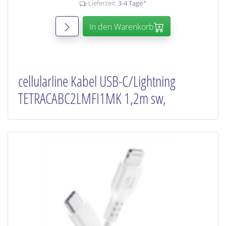
Lieferzeit:
3-4 Tage
*
In den Warenkorb
cellularline Kabel USB-C/Lightning
TETRACABC2LMFI1MK 1,2m sw,