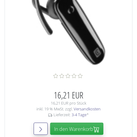
16,21 EUR
16,21 EUR pro Stück
inkl. 19 % MwSt. zzgl.
Versandkosten
Lieferzeit:
3-4 Tage
*
In den Warenkorb