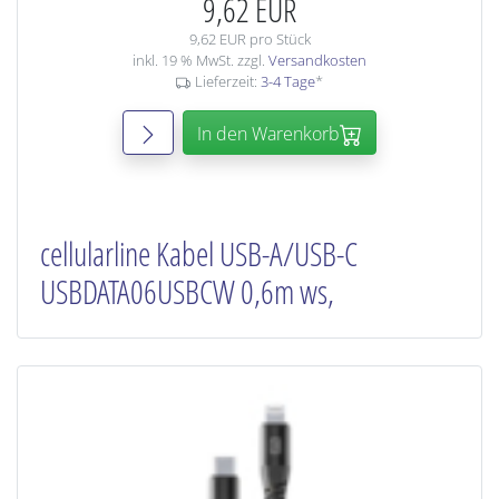
9,62 EUR
9,62 EUR pro Stück
inkl. 19 % MwSt. zzgl.
Versandkosten
Lieferzeit:
3-4 Tage
*
In den Warenkorb
cellularline Kabel USB-A/USB-C
USBDATA06USBCW 0,6m ws,