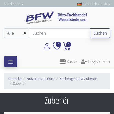
Nützliches
Deutsch / EUR
Suchen
0
0
Kasse
Registrieren
Startseite
Nützliches im Büro
Küchengeräte & Zubehör
Zubehör
Zubehör