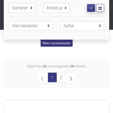
Filter zurücksetzen
Zeige
1
bis
20
(von insgesamt
28
Artikeln)
(current)
1
2