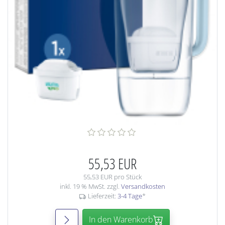
55,53 EUR
55,53 EUR pro Stück
inkl. 19 % MwSt. zzgl.
Versandkosten
Lieferzeit:
3-4 Tage
*
In den Warenkorb