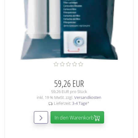
59,26 EUR
59,26 EUR pro Stück
inkl. 19 % MwSt. zzgl.
Versandkosten
Lieferzeit:
3-4 Tage
*
In den Warenkorb