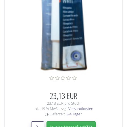
23,13 EUR
23,13 EUR pro Stück
inkl. 19 % MwSt. zzgl.
Versandkosten
Lieferzeit:
3-4 Tage
*