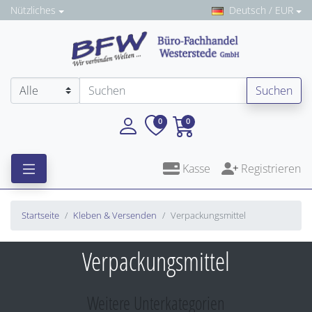
Nützliches
Deutsch / EUR
Suchen
0
0
Kasse
Registrieren
Startseite
Kleben & Versenden
Verpackungsmittel
Verpackungsmittel
Weitere Unterkategorien