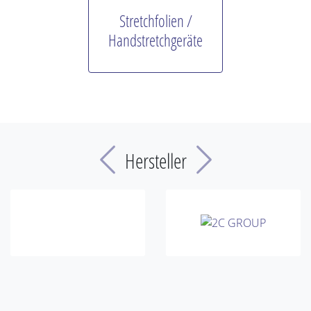
Stretchfolien /
Handstretchgeräte
Previous
Next
Hersteller