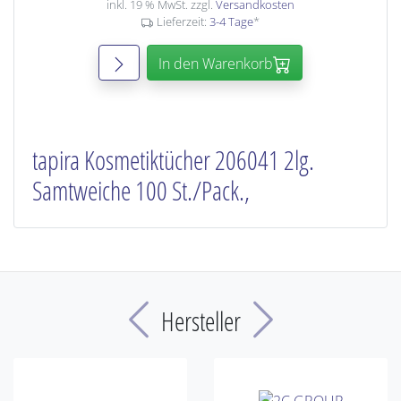
inkl. 19 % MwSt. zzgl.
Versandkosten
Lieferzeit:
3-4 Tage
*
In den Warenkorb
tapira Kosmetiktücher 206041 2lg.
Samtweiche 100 St./Pack.,
Previous
Next
Hersteller