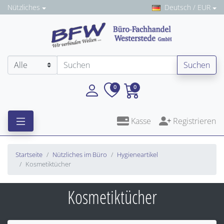
Nützliches
Deutsch / EUR
Suchen
0
0
Kasse
Registrieren
Startseite
Nützliches im Büro
Hygieneartikel
Kosmetiktücher
Kosmetiktücher