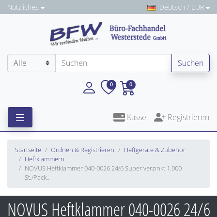
Nützliches
Deutsch / EUR
Suchen
0
0
Kasse
Registrieren
Startseite
Ordnen & Registrieren
Heftgeräte & Zubehör
Heftklammern
NOVUS Heftklammer 040-0026 24/6 Super verzinkt 1.000
St./Pack.,
NOVUS Heftklammer 040-0026 24/6