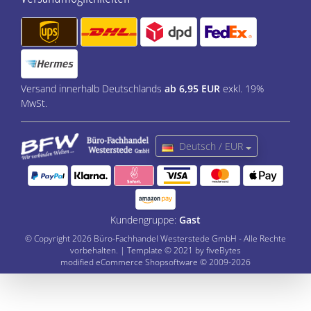
Versand innerhalb Deutschlands
ab 6,95 EUR
exkl. 19%
MwSt.
Deutsch / EUR
Kundengruppe:
Gast
© Copyright 2026 Büro-Fachhandel Westerstede GmbH - Alle Rechte
vorbehalten. | Template © 2021 by fiveBytes
mod
ified eCommerce Shopsoftware © 2009-2026